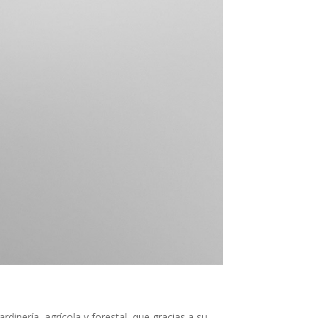
rdinería, agrícola y forestal, que gracias a su