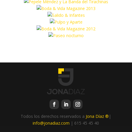
Todos los derechos reservados a
Jona Díaz ®
|
info@jonadiaz.com
| 615 45 45 40