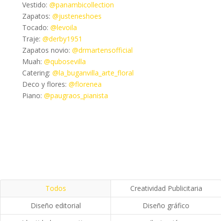
Vestido:
@panambicollection
Zapatos:
@justeneshoes
Tocado:
@levoila
Traje:
@derby1951
Zapatos novio:
@drmartensofficial
Muah:
@qubosevilla
Catering:
@la_buganvilla_arte_floral
Deco y flores:
@florenea
Piano:
@paugraos_pianista
Todos
Creatividad Publicitaria
Diseño editorial
Diseño gráfico