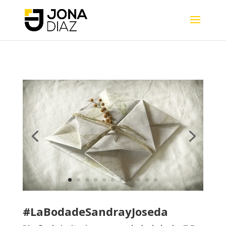
#LaBodadeSandrayJoseda